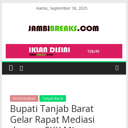
Skip
Kamis, September 18, 2025
to
content
JambiBreaks
Pemerintahan
Tanjab Barat
Bupati Tanjab Barat
Gelar Rapat Mediasi