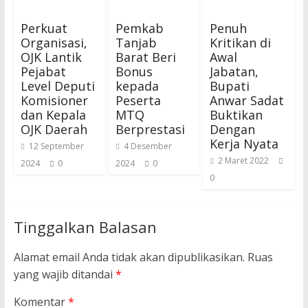
Perkuat
Pemkab
Penuh
Organisasi,
Tanjab
Kritikan di
OJK Lantik
Barat Beri
Awal
Pejabat
Bonus
Jabatan,
Level Deputi
kepada
Bupati
Komisioner
Peserta
Anwar Sadat
dan Kepala
MTQ
Buktikan
OJK Daerah
Berprestasi
Dengan
Kerja Nyata
12 September
4 Desember
2 Maret 2022
2024
0
2024
0
0
Tinggalkan Balasan
Alamat email Anda tidak akan dipublikasikan.
Ruas
yang wajib ditandai
*
Komentar
*