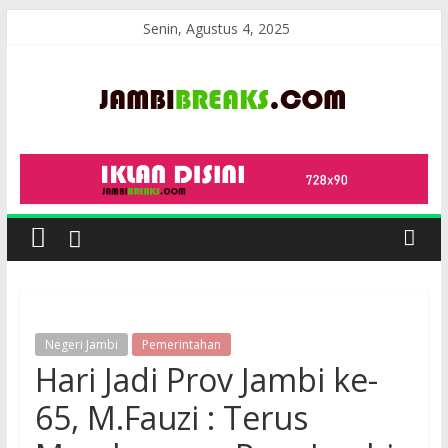
Skip
Senin, Agustus 4, 2025
to
content
JambiBreaks
Negeri Jambi
Pemerintahan
Hari Jadi Prov Jambi ke-
65, M.Fauzi : Terus