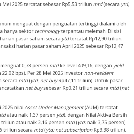
 Mei 2025 tercatat sebesar Rp5,53 triliun
mtd
(secara
ytd,
umum menguat dengan penguatan tertinggi dialami oleh
ra hanya sektor
technology
terpantau melemah. Di sisi
ksi harian pasar saham secara
ytd
tercatat Rp12,90 triliun,
ransaksi harian pasar saham April 2025 sebesar Rp12,47
BI menguat 0,78 persen
mtd
ke level 409,16, dengan
yield
 22,02 bps). Per 28 Mei 2025 investor
non-resident
n secara
mtd
(
ytd: net buy
Rp47,11
triliun). Untuk pasar
ncatatkan
net buy
sebesar Rp0,21 triliun secara
mtd
(
net
i 2025 nilai
Asset Under Management
(AUM) tercatat
td
atau naik 1,37 persen
ytd
), dengan Nilai Aktiva Bersih
triliun atau naik 3,16 persen
mtd
(
ytd:
naik 3,75 persen)
 triliun secara
mtd
(
ytd: net subscription
Rp3,38 triliun).