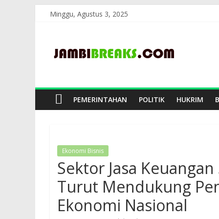
Skip
Minggu, Agustus 3, 2025
to
JambiBreaks
content
PEMERINTAHAN
POLITIK
HUKRIM
Ekonomi Bisnis
Sektor Jasa Keuangan 
Turut Mendukung Pe
Ekonomi Nasional