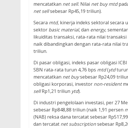
mencatatkan
net sell.
Nilai
net buy mtd
pada
net sell
sebesar Rp45,19 triliun).
Secara
mtd,
kinerja indeks sektoral
secara 
sektor
basic material
, dan
energy
, sementa
likuiditas transaksi, rata-rata nilai transa
naik dibandingkan dengan rata-rata nilai t
triliun.
Di pasar obligasi, indeks pasar obligasi IC
SBN rata-rata turun 4,76 bps
mtd
(
ytd
turun
mencatatkan
net
buy
sebesar Rp24,09 triliu
obligasi korporasi, investor
non-resident
me
sell
Rp1,21 triliun
ytd
).
Di industri pengelolaan investasi, per 27 Me
sebesar Rp848,88 triliun (naik 1,91 persen
m
(NAB) reksa dana tercatat sebesar Rp517,99 
dan tercatat
net subscription
sebesar Rp8,26