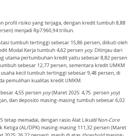
n profil risiko yang terjaga, dengan kredit tumbuh 8,88
ersen) menjadi Rp7.960,94 triliun.
asi tumbuh tertinggi sebesar 15,86 persen, diikuti oleh
edit Modal Kerja tumbuh 4,62 persen
yoy
. Ditinjau dari
 utama pertumbuhan kredit yaitu sebesar 8,82 persen
si tumbuh sebesar 12,77 persen, sementara kredit UMKM
usaha kecil tumbuh tertinggi sebesar 9,48 persen, di
a pemulihan kualitas kredit UMKM.
ebesar 4,55 persen
yoy
(Maret 2025: 4,75 persen
yoy
)
ungan, dan deposito masing-masing tumbuh sebesar 6,02
25 tetap memadai, dengan rasio Alat Likuid/
Non-Core
k Ketiga (AL/DPK) masing-masing 111,32 persen (Maret
t 2025: 26,22 persen), masih di atas
threshold
masing-