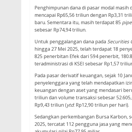
Penghimpunan dana di pasar modal masih da
mencapai Rp65,56 triliun dengan Rp3,31 tri
baru. Sementara itu, masih terdapat 85
pipe
sebesar Rp74,94 triliun.
Untuk penggalangan dana pada
Securities
hingga 27 Mei 2025, telah terdapat 18 peny
825 penerbitan Efek dari 594 penerbit, 180
teradministrasi di KSEI sebesar Rp1,57 trili
Pada pasar derivatif keuangan, sejak 10 Jan
penyelenggara yang telah mendapatkan izin p
keuangan dengan aset yang mendasari berup
triliun dan volume transaksi sebesar 52.605,
Rp9,43 triliun (
ytd
: Rp12,90 triliun per hari).
Sedangkan perkembangan Bursa Karbon, se
2025, tercatat 112 pengguna jasa yang men
akumulasi nilai Rp77,95 miliar.