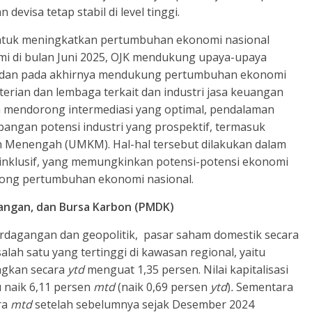
evisa tetap stabil di level tinggi.
untuk meningkatkan pertumbuhan ekonomi nasional
mi di bulan Juni 2025, OJK mendukung upaya-upaya
i dan pada akhirnya mendukung pertumbuhan ekonomi
rian dan lembaga terkait dan industri jasa keuangan
 mendorong intermediasi yang optimal, pendalaman
ngan potensi industri yang prospektif, termasuk
 Menengah (UMKM). Hal-hal tersebut dilakukan dalam
inklusif, yang memungkinkan potensi-potensi ekonomi
rong pertumbuhan ekonomi nasional.
angan, dan Bursa Karbon (PMDK)
rdagangan dan geopolitik, pasar saham domestik secara
ah satu yang tertinggi di kawasan regional, yaitu
angkan secara
ytd
menguat 1,35 persen. Nilai kapitalisasi
u naik 6,11 persen
mtd
(naik 0,69 persen
ytd
)
.
Sementara
ra
mtd
setelah sebelumnya sejak Desember 2024