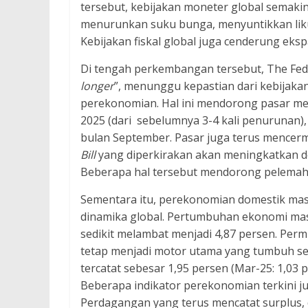
tersebut, kebijakan moneter global semaki
menurunkan suku bunga, menyuntikkan lik
Kebijakan fiskal global juga cenderung ekspa
Di tengah perkembangan tersebut, The Fed 
longer
”, menunggu kepastian dari kebijaka
perekonomian. Hal ini mendorong pasar men
2025 (dari sebelumnya 3-4 kali penurunan
bulan September. Pasar juga terus mence
Bill
yang diperkirakan akan meningkatkan d
Beberapa hal tersebut mendorong pelemahan
Sementara itu, perekonomian domestik masi
dinamika global. Pertumbuhan ekonomi mas
sedikit melambat menjadi 4,87 persen. Per
tetap menjadi motor utama yang tumbuh se
tercatat sebesar 1,95 persen (Mar-25: 1,03 
Beberapa indikator perekonomian terkini j
Perdagangan yang terus mencatat surplus, d