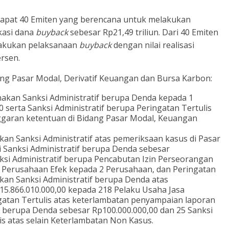
erdapat 40 Emiten yang berencana untuk melakukan
kasi dana
buyback
sebesar Rp21,49 triliun. Dari 40 Emiten
elakukan pelaksanaan
buyback
dengan nilai realisasi
ersen.
ng Pasar Modal, Derivatif Keuangan dan Bursa Karbon:
nakan Sanksi Administratif berupa Denda kepada 1
 serta Sanksi Administratif berupa Peringatan Tertulis
nggaran ketentuan di Bidang Pasar Modal, Keuangan
an Sanksi Administratif atas pemeriksaan kasus di Pasar
i Sanksi Administratif berupa Denda sebesar
nksi Administratif berupa Pencabutan Izin Perseorangan
a Perusahaan Efek kepada 2 Perusahaan, dan Peringatan
kan Sanksi Administratif berupa Denda atas
15.866.010.000,00 kepada 218 Pelaku Usaha Jasa
gatan Tertulis atas keterlambatan penyampaian laporan
 berupa Denda sebesar Rp100.000.000,00 dan 25 Sanksi
is atas selain Keterlambatan Non Kasus.