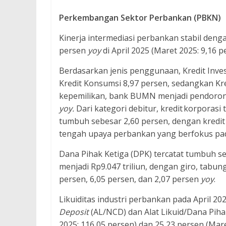
Perkembangan
Sektor Perbankan (PBKN)
Kinerja intermediasi perbankan stabil denga
persen
yoy
di April 2025 (Maret 2025: 9,16 p
Berdasarkan jenis penggunaan, Kredit Invest
Kredit Konsumsi 8,97 persen, sedangkan Kr
kepemilikan, bank BUMN menjadi pendorong
yoy.
Dari kategori debitur, kredit korpora
tumbuh sebesar 2,60 persen, dengan kredit 
tengah upaya perbankan yang berfokus pad
Dana Pihak Ketiga (DPK) tercatat tumbuh s
menjadi Rp9.047 triliun, dengan giro, tab
persen, 6,05 persen, dan 2,07 persen
yoy
.
Likuiditas industri perbankan pada April 20
Deposit
(AL/NCD) dan Alat Likuid/Dana Piha
2025: 116,05 persen) dan 25,23 persen (Mare