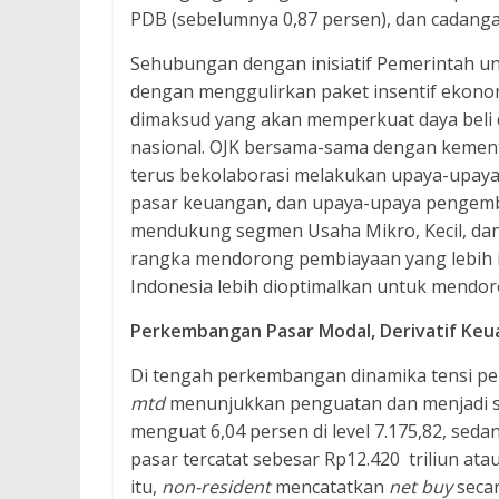
PDB (sebelumnya 0,87 persen), dan cadangan d
Sehubungan dengan inisiatif Pemerintah 
dengan menggulirkan paket insentif ekono
dimaksud yang akan memperkuat daya bel
nasional. OJK bersama-sama dengan kemente
terus bekolaborasi melakukan upaya-upaya
pasar keuangan, dan upaya-upaya pengemba
mendukung segmen Usaha Mikro, Kecil, dan
rangka mendorong pembiayaan yang lebih 
Indonesia lebih dioptimalkan untuk mendo
Perkembangan Pasar Modal, Derivatif Keu
Di tengah perkembangan dinamika tensi pe
mtd
menunjukkan penguatan dan menjadi sal
menguat 6,04 persen di level 7.175,82, sed
pasar tercatat sebesar Rp12.420 triliun ata
itu,
non-resident
mencatatkan
net buy
seca