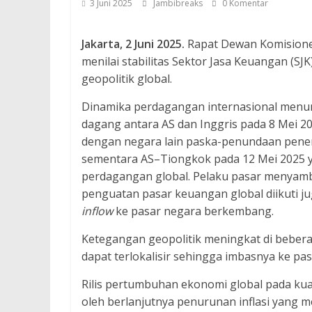
3 Juni 2025
Jambibreaks
0 Komentar
Jakarta, 2 Juni 2025.
Rapat Dewan Komisioner
menilai stabilitas Sektor Jasa Keuangan (SJ
geopolitik global.
Dinamika perdagangan internasional menu
dagang antara AS dan Inggris pada 8 Mei
dengan negara lain paska-penundaan penera
sementara AS–Tiongkok pada 12 Mei 2025 y
perdagangan global. Pelaku pasar menyam
penguatan pasar keuangan global diikuti j
inflow
ke pasar negara berkembang.
Ketegangan geopolitik meningkat di beber
dapat terlokalisir sehingga imbasnya ke pa
Rilis pertumbuhan ekonomi global pada ku
oleh berlanjutnya penurunan inflasi yang 