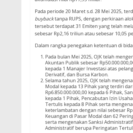
Pada periode 20 Maret s.d. 28 Mei 2025, t
buyback
tanpa RUPS, dengan perkiraan alo
tersebut terdapat 31 Emiten yang telah m
sebesar Rp2,16 triliun atau sebesar 10,05 p
Dalam rangka penegakan ketentuan di bida
Pada bulan Mei 2025, OJK telah menge
Akuntan Publik sebesar Rp50.000.000,00
kepada 1 Manajer Investasi atas pela
Derivatif, dan Bursa Karbon.
Selama tahun 2025, OJK telah mengenak
Modal kepada 13 Pihak yang terdiri dar
Rp6.850.000.000,00 kepada 6 Pihak, Sa
kepada 1 Pihak, Pencabutan Izin Usah
Tertulis kepada 8 Pihak serta mengena
keterlambatan dengan nilai sebesar Rp
Keuangan di Pasar Modal dan 62 Perin
serta mengenakan Sanksi Administratif
Administratif berupa Peringatan Tertul