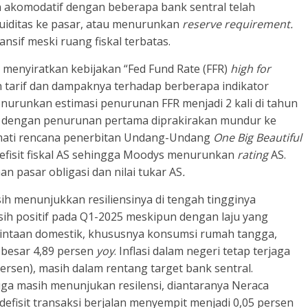
n akomodatif dengan beberapa bank sentral telah
uiditas ke pasar, atau menurunkan
reserve requirement.
nsif meski ruang fiskal terbatas.
menyiratkan kebijakan “Fed Fund Rate (FFR)
high for
n tarif dan dampaknya terhadap berberapa indikator
urunkan estimasi penurunan FFR menjadi 2 kali di tahun
), dengan penurunan pertama diprakirakan mundur ke
rmati rencana penerbitan Undang-Undang
One Big Beautiful
efisit fiskal AS sehingga Moodys menurunkan
rating
AS.
 pasar obligasi dan nilai tukar AS
.
h menunjukkan resiliensinya di tengah tingginya
ih positif pada Q1-2025 meskipun dengan laju yang
mintaan domestik, khususnya konsumsi rumah tangga,
besar 4,89 persen
yoy
. Inflasi dalam negeri tetap terjaga
persen), masih dalam rentang target bank sentral.
uga masih menunjukan resilensi, diantaranya Neraca
efisit transaksi berjalan menyempit menjadi 0,05 persen