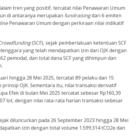
lam tren yang positif, tercatat nilai Penawaran Umum
liun di antaranya merupakan
fundraising
dari 6 emiten
line
Penawaran Umum dengan perkiraan nilai indikatif
 Crowdfunding
(SCF), sejak pemberlakuan ketentuan SCF
elenggara yang telah mendapatkan izin dari OJK dengan
.862 pemodal, dan total dana SCF yang dihimpun dan
un.
uari hingga 28 Mei 2025, tercatat 89 pelaku dan 15
rinsip OJK. Sementara itu, nilai transaksi derivatif
a Efek di bulan Mei 2025 tercatat sebesar Rp160,39
07 lot, dengan nilai rata-rata harian transaksi sebesar
jak diluncurkan pada 26 September 2023 hingga 28 Mei
dapatkan izin dengan total volume 1.599.314 tCO2e dan