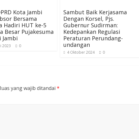
DPRD Kota Jambi
Sambut Baik Kerjasama
Absor Bersama
Dengan Korsel, Pjs.
 Hadiri HUT ke-5
Gubernur Sudirman:
ga Besar Pujakesuma
Kedepankan Regulasi
i Jambi
Peraturan Perundang-
undangan
i 2023
0
4 Oktober 2024
0
Ruas yang wajib ditandai
*