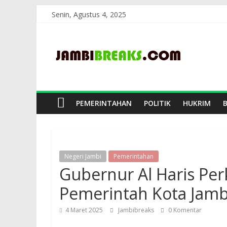
Skip
Senin, Agustus 4, 2025
to
JambiBreaks
content
PEMERINTAHAN
POLITIK
HUKRIM
Negeri Jambi
Pemerintahan
Gubernur Al Haris Per
Pemerintah Kota Jamb
4 Maret 2025
Jambibreaks
0 Komentar