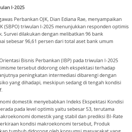
ulan I-2025
engawas Perbankan OJK, Dian Ediana Rae, menyampaikan
JK (SBPO) triwulan I-2025 menunjukkan responden optimis
. Survei dilakukan dengan melibatkan 96 bank
ai sebesar 96,61 persen dari total aset bank umum
rientasi Bisnis Perbankan (IBP) pada triwulan I-2025
ptimisme tersebut didorong oleh ekspektasi terhadap
lanjutnya peningkatan intermediasi dibarengi dengan
ko yang dihadapi, meskipun sedang di tengah kondisi
.
onomi domestik menyebabkan Indeks Ekspektasi Kondisi
rada pada level optimis yaitu sebesar 53, terutama
akroekonomi domestik yang stabil dan prediksi BI-Rate
erkiraan kondisi makroekonomi tersebut, Produk
akan tumbuh didorong oleh konsumsi masyarakat yang