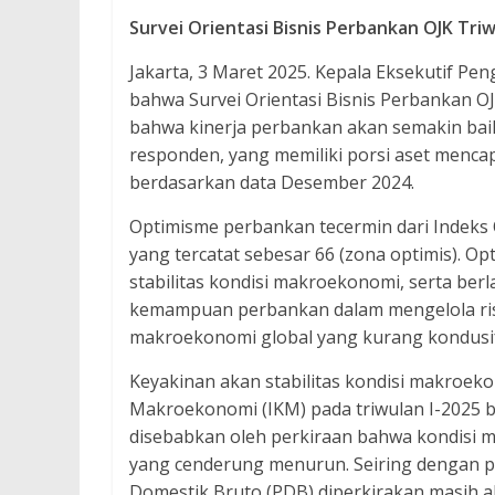
Survei Orientasi Bisnis Perbankan OJK Triw
Jakarta, 3 Maret 2025. Kepala Eksekutif P
bahwa Survei Orientasi Bisnis Perbankan O
bahwa kinerja perbankan akan semakin baik
responden, yang memiliki porsi aset mencap
berdasarkan data Desember 2024.
Optimisme perbankan tecermin dari Indeks O
yang tercatat sebesar 66 (zona optimis). O
stabilitas kondisi makroekonomi, serta ber
kemampuan perbankan dalam mengelola risi
makroekonomi global yang kurang kondusif
Keyakinan akan stabilitas kondisi makroek
Makroekonomi (IKM) pada triwulan I-2025 be
disebabkan oleh perkiraan bahwa kondisi m
yang cenderung menurun. Seiring dengan p
Domestik Bruto (PDB) diperkirakan masih 