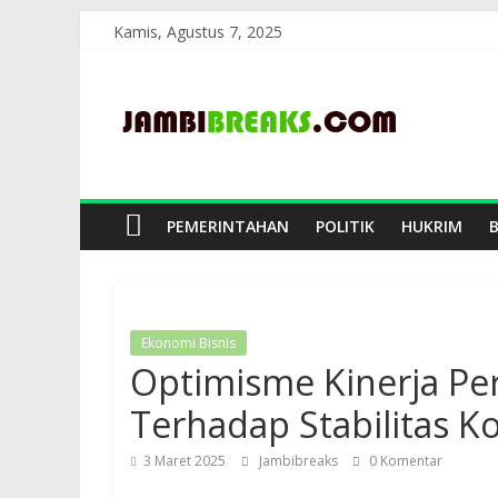
Skip
Kamis, Agustus 7, 2025
to
JambiBreaks
content
PEMERINTAHAN
POLITIK
HUKRIM
Ekonomi Bisnis
Optimisme Kinerja Pe
Terhadap Stabilitas 
3 Maret 2025
Jambibreaks
0 Komentar