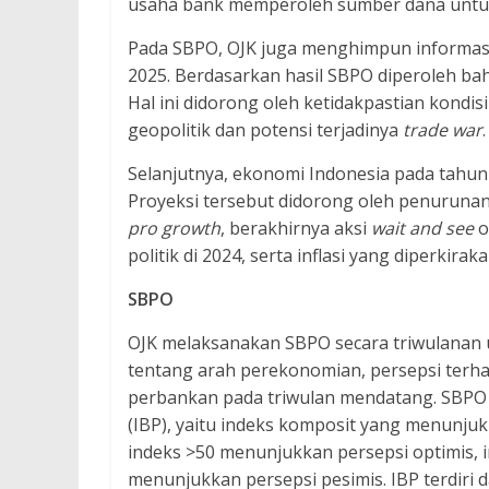
usaha bank memperoleh sumber dana untu
Pada SBPO, OJK juga menghimpun informasi
2025. Berdasarkan hasil SBPO diperoleh b
Hal ini didorong oleh ketidakpastian kondis
geopolitik dan potensi terjadinya
trade war
.
Selanjutnya, ekonomi Indonesia pada tahun
Proyeksi tersebut didorong oleh penuruna
pro growth
, berakhirnya aksi
wait and see
o
politik di 2024, serta inflasi yang diperkirak
SBPO
OJK melaksanakan SBPO secara triwulanan
tentang arah perekonomian, persepsi terha
perbankan pada triwulan mendatang. SBPO 
(IBP), yaitu indeks komposit yang menunjukk
indeks >50 menunjukkan persepsi optimis, i
menunjukkan persepsi pesimis. IBP terdiri d