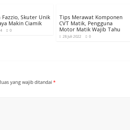
Fazzio, Skuter Unik
Tips Merawat Komponen
aya Makin Ciamik
CVT Matik, Pengguna
Motor Matik Wajib Tahu
24
0
28 Juli 2022
0
Ruas yang wajib ditandai
*