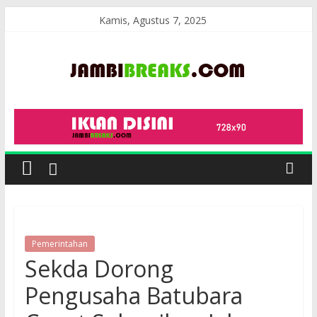
Skip
Kamis, Agustus 7, 2025
to
content
JambiBreaks
Pemerintahan
Sekda Dorong
Pengusaha Batubara