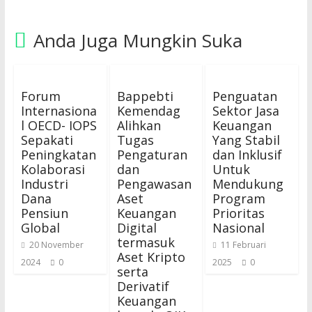
Anda Juga Mungkin Suka
Forum
Bappebti
Penguatan
Internasiona
Kemendag
Sektor Jasa
l OECD- IOPS
Alihkan
Keuangan
Sepakati
Tugas
Yang Stabil
Peningkatan
Pengaturan
dan Inklusif
Kolaborasi
dan
Untuk
Industri
Pengawasan
Mendukung
Dana
Aset
Program
Pensiun
Keuangan
Prioritas
Global
Digital
Nasional
termasuk
20 November
11 Februari
Aset Kripto
2024
0
2025
0
serta
Derivatif
Keuangan