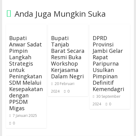
Anda Juga Mungkin Suka
Bupati
Bupati
DPRD
Anwar Sadat
Tanjab
Provinsi
Pimpin
Barat Secara
Jambi Gelar
Langkah
Resmi Buka
Rapat
Strategis
Workshop
Paripurna
untuk
Kerjasama
Usulkan
Peningkatan
Dalam Negri
Pimpinan
SDM Melalui
Definitif
20 Februari
Kesepakatan
Kemendagri
2024
0
dengan
30 September
PPSDM
2024
0
Migas
7 Januari 2025
0