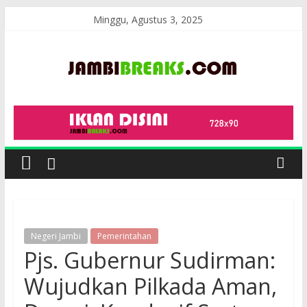
Skip
Minggu, Agustus 3, 2025
to
content
JambiBreaks
Negeri Jambi
Pemerintahan
Pjs. Gubernur Sudirman:
Wujudkan Pilkada Aman,