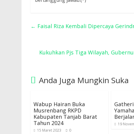
bertanggung jawab.(*)
←
Faisal Riza Kembali Dipercaya Gerind
Kukuhkan Pjs Tiga Wilayah, Gubernur
Anda Juga Mungkin Suka
Wabup Hairan Buka
Gather
Musrenbang RKPD
Yamaha
Kabupaten Tanjab Barat
Berjala
Tahun 2024
19 Nove
15 Maret 2023
0