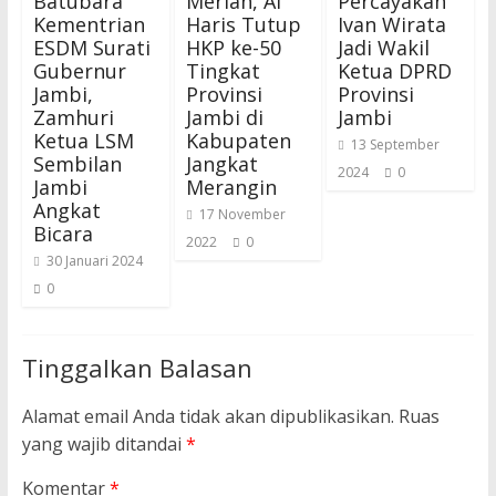
Batubara
Meriah, Al
Percayakan
Kementrian
Haris Tutup
Ivan Wirata
ESDM Surati
HKP ke-50
Jadi Wakil
Gubernur
Tingkat
Ketua DPRD
Jambi,
Provinsi
Provinsi
Zamhuri
Jambi di
Jambi
Ketua LSM
Kabupaten
13 September
Sembilan
Jangkat
2024
0
Jambi
Merangin
Angkat
17 November
Bicara
2022
0
30 Januari 2024
0
Tinggalkan Balasan
Alamat email Anda tidak akan dipublikasikan.
Ruas
yang wajib ditandai
*
Komentar
*