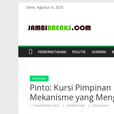
Skip
Senin, Agustus 4, 2025
to
JambiBreaks
content
PEMERINTAHAN
POLITIK
HUKRIM
Parlemen
Pinto: Kursi Pimpina
Mekanisme yang Men
4 September 2024
Jambibreaks
0 Komentar