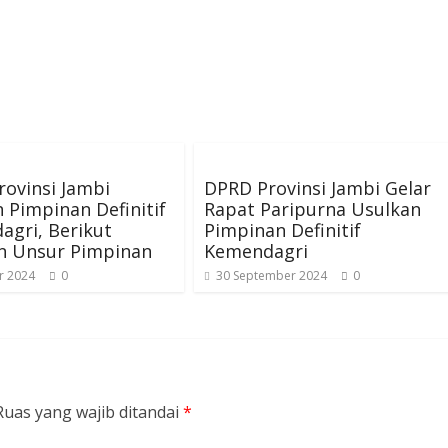
ovinsi Jambi
DPRD Provinsi Jambi Gelar
 Pimpinan Definitif
Rapat Paripurna Usulkan
gri, Berikut
Pimpinan Definitif
n Unsur Pimpinan
Kemendagri
r 2024
0
30 September 2024
0
Ruas yang wajib ditandai
*