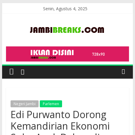
Skip
Senin, Agustus 4, 2025
to
content
JambiBreaks
Negeri Jambi
Parlemen
Edi Purwanto Dorong
Kemandirian Ekonomi