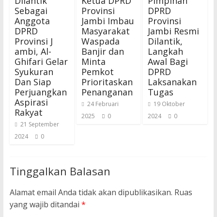
Dilantik
Ketua DPRD
Pimpinan
Sebagai
Provinsi
DPRD
Anggota
Jambi Imbau
Provinsi
DPRD
Masyarakat
Jambi Resmi
Provinsi J
Waspada
Dilantik,
ambi, Al-
Banjir dan
Langkah
Ghifari Gelar
Minta
Awal Bagi
Syukuran
Pemkot
DPRD
Dan Siap
Prioritaskan
Laksanakan
Perjuangkan
Penanganan
Tugas
Aspirasi
24 Februari
19 Oktober
Rakyat
2025
0
2024
0
21 September
2024
0
Tinggalkan Balasan
Alamat email Anda tidak akan dipublikasikan.
Ruas
yang wajib ditandai
*