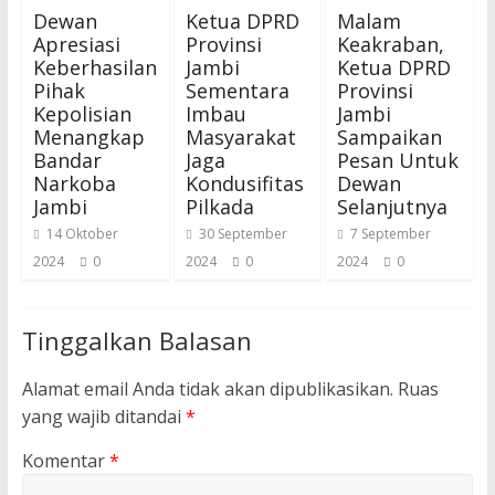
Dewan
Ketua DPRD
Malam
Apresiasi
Provinsi
Keakraban,
Keberhasilan
Jambi
Ketua DPRD
Pihak
Sementara
Provinsi
Kepolisian
Imbau
Jambi
Menangkap
Masyarakat
Sampaikan
Bandar
Jaga
Pesan Untuk
Narkoba
Kondusifitas
Dewan
Jambi
Pilkada
Selanjutnya
14 Oktober
30 September
7 September
2024
0
2024
0
2024
0
Tinggalkan Balasan
Alamat email Anda tidak akan dipublikasikan.
Ruas
yang wajib ditandai
*
Komentar
*