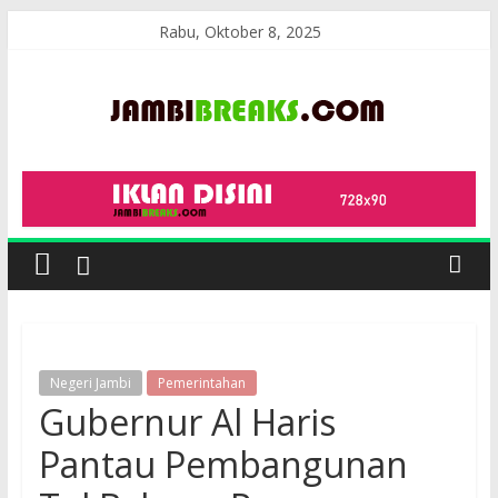
Skip
Rabu, Oktober 8, 2025
to
content
JambiBreaks
Negeri Jambi
Pemerintahan
Gubernur Al Haris
Pantau Pembangunan