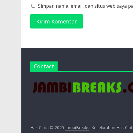
Simpan nama, email, dan situs web saya p
Contact
Hak Cipta © 2025
JambiBreaks
. Keseluruhan Hak Cipt