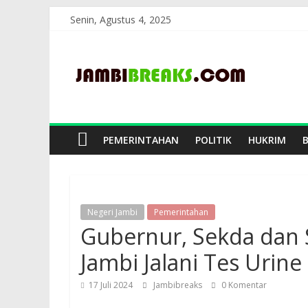
Skip
Senin, Agustus 4, 2025
to
JambiBreaks
content
PEMERINTAHAN
POLITIK
HUKRIM
Negeri Jambi
Pemerintahan
Gubernur, Sekda dan 
Jambi Jalani Tes Urine
17 Juli 2024
Jambibreaks
0 Komentar