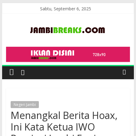
Skip
Sabtu, September 6, 2025
to
content
JambiBreaks
Negeri Jambi
Menangkal Berita Hoax,
Ini Kata Ketua IWO