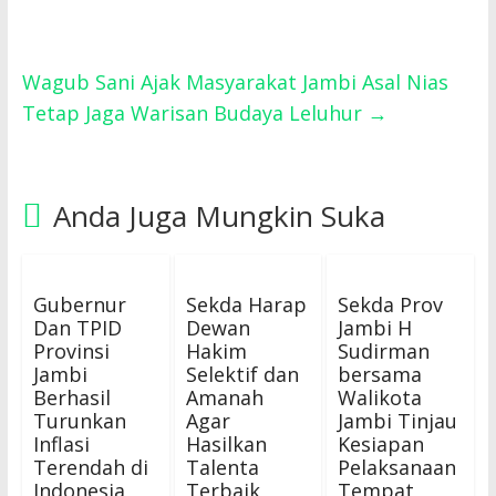
Wagub Sani Ajak Masyarakat Jambi Asal Nias
Tetap Jaga Warisan Budaya Leluhur
→
Anda Juga Mungkin Suka
Gubernur
Sekda Harap
Sekda Prov
Dan TPID
Dewan
Jambi H
Provinsi
Hakim
Sudirman
Jambi
Selektif dan
bersama
Berhasil
Amanah
Walikota
Turunkan
Agar
Jambi Tinjau
Inflasi
Hasilkan
Kesiapan
Terendah di
Talenta
Pelaksanaan
Indonesia
Terbaik
Tempat