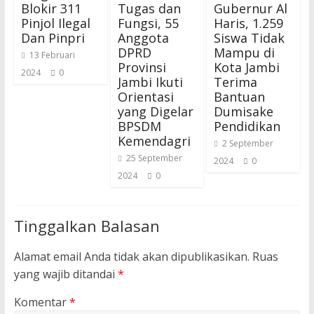
Blokir 311
Tugas dan
Gubernur Al
Pinjol Ilegal
Fungsi, 55
Haris, 1.259
Dan Pinpri
Anggota
Siswa Tidak
DPRD
Mampu di
13 Februari
Provinsi
Kota Jambi
2024
0
Jambi Ikuti
Terima
Orientasi
Bantuan
yang Digelar
Dumisake
BPSDM
Pendidikan
Kemendagri
2 September
25 September
2024
0
2024
0
Tinggalkan Balasan
Alamat email Anda tidak akan dipublikasikan.
Ruas
yang wajib ditandai
*
Komentar
*