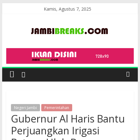
Skip
Kamis, Agustus 7, 2025
to
content
JambiBreaks
Negeri Jambi
Pemerintahan
Gubernur Al Haris Bantu
Perjuangkan Irigasi