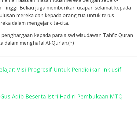
uk memanfaatkan masa muda mereka dengan sebaik-
n Tinggi. Beliau juga memberikan ucapan selamat kepada
lulusan mereka dan kepada orang tua untuk terus
ka dalam mengejar cita-cita.
 penghargaan kepada para siswi wisudawan Tahfiz Quran
ka dalam menghafal Al-Qur’an.(*)
jar: Visi Progresif Untuk Pendidikan Inklusif
, Gus Adib Beserta Istri Hadiri Pembukaan MTQ