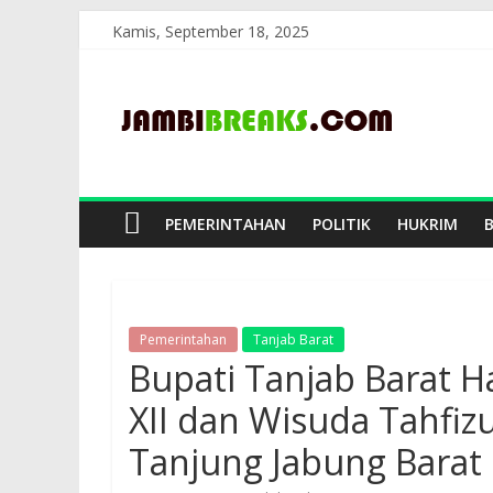
Skip
Kamis, September 18, 2025
to
JambiBreaks
content
PEMERINTAHAN
POLITIK
HUKRIM
Pemerintahan
Tanjab Barat
Bupati Tanjab Barat Ha
XII dan Wisuda Tahfiz
Tanjung Jabung Barat