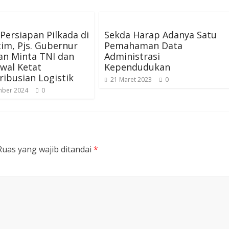
Persiapan Pilkada di
Sekda Harap Adanya Satu
im, Pjs. Gubernur
Pemahaman Data
an Minta TNI dan
Administrasi
awal Ketat
Kependudukan
ribusian Logistik
21 Maret 2023
0
mber 2024
0
Ruas yang wajib ditandai
*