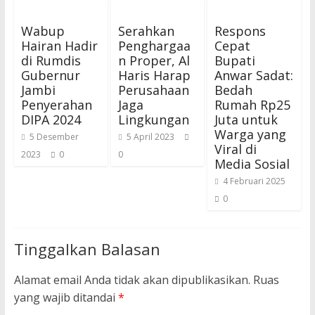
Wabup
Serahkan
Respons
Hairan Hadir
Penghargaa
Cepat
di Rumdis
n Proper, Al
Bupati
Gubernur
Haris Harap
Anwar Sadat:
Jambi
Perusahaan
Bedah
Penyerahan
Jaga
Rumah Rp25
DIPA 2024
Lingkungan
Juta untuk
Warga yang
5 Desember
5 April 2023
Viral di
2023
0
0
Media Sosial
4 Februari 2025
0
Tinggalkan Balasan
Alamat email Anda tidak akan dipublikasikan.
Ruas
yang wajib ditandai
*