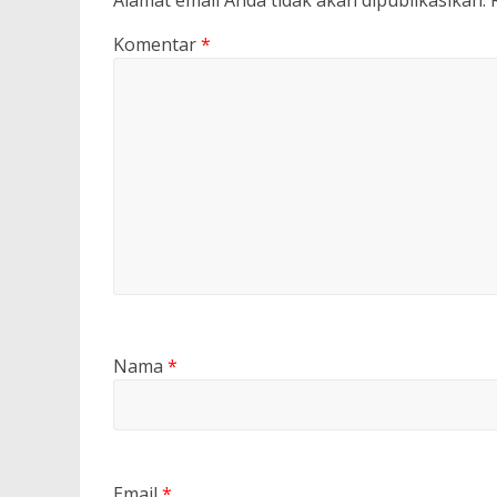
Alamat email Anda tidak akan dipublikasikan.
Komentar
*
Nama
*
Email
*