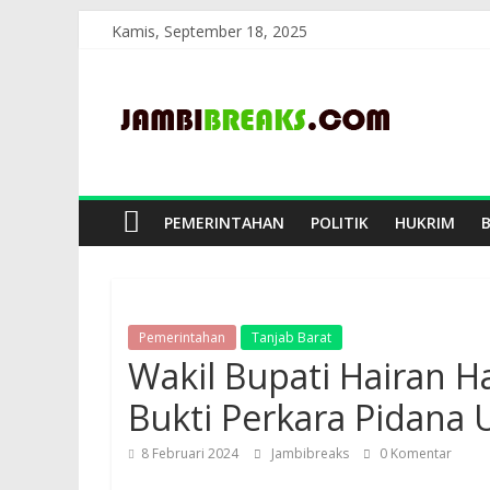
Skip
Kamis, September 18, 2025
to
JambiBreaks
content
PEMERINTAHAN
POLITIK
HUKRIM
Pemerintahan
Tanjab Barat
Wakil Bupati Hairan 
Bukti Perkara Pidan
8 Februari 2024
Jambibreaks
0 Komentar