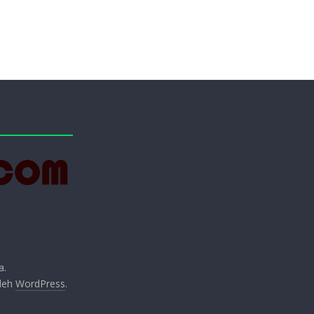
a.
oleh
WordPress
.