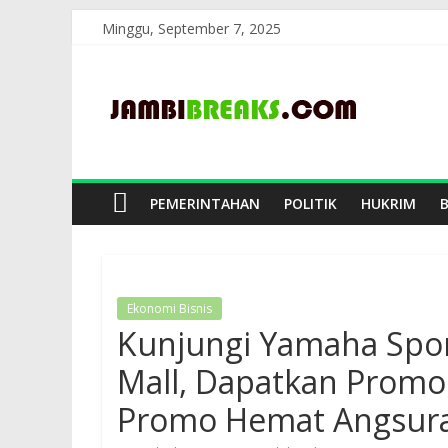
Skip
Minggu, September 7, 2025
to
JambiBreaks
content
PEMERINTAHAN
POLITIK
HUKRIM
Ekonomi Bisnis
Kunjungi Yamaha Sport
Mall, Dapatkan Promo
Promo Hemat Angsur