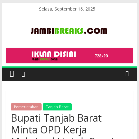
Skip
Selasa, September 16, 2025
to
content
JambiBreaks
Pemerintahan
Tanjab Barat
Bupati Tanjab Barat
Minta OPD Kerja