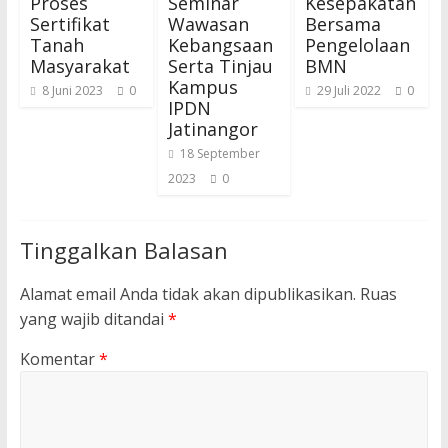
Proses
Seminar
Kesepakatan
Sertifikat
Wawasan
Bersama
Tanah
Kebangsaan
Pengelolaan
Masyarakat
Serta Tinjau
BMN
Kampus
8 Juni 2023
0
29 Juli 2022
0
IPDN
Jatinangor
18 September
2023
0
Tinggalkan Balasan
Alamat email Anda tidak akan dipublikasikan.
Ruas
yang wajib ditandai
*
Komentar
*