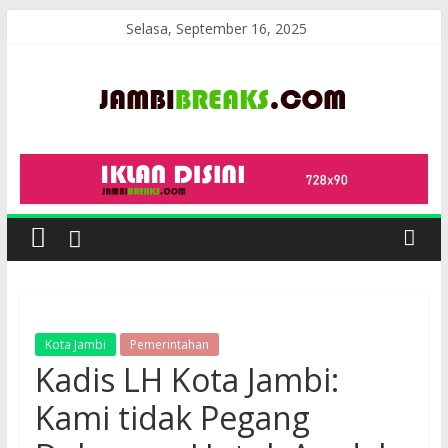
Skip
Selasa, September 16, 2025
to
content
JambiBreaks
Kota Jambi
Pemerintahan
Kadis LH Kota Jambi:
Kami tidak Pegang