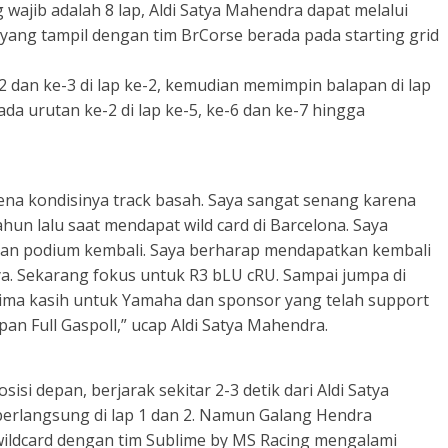
g wajib adalah 8 lap, Aldi Satya Mahendra dapat melalui
a yang tampil dengan tim BrCorse berada pada starting grid
2 dan ke-3 di lap ke-2, kemudian memimpin balapan di lap
ada urutan ke-2 di lap ke-5, ke-6 dan ke-7 hingga
ena kondisinya track basah. Saya sangat senang karena
hun lalu saat mendapat wild card di Barcelona. Saya
kan podium kembali. Saya berharap mendapatkan kembali
a. Sekarang fokus untuk R3 bLU cRU. Sampai jumpa di
ima kasih untuk Yamaha dan sponsor yang telah support
n Full Gaspoll,” ucap Aldi Satya Mahendra.
si depan, berjarak sekitar 2-3 detik dari Aldi Satya
berlangsung di lap 1 dan 2. Namun Galang Hendra
wildcard dengan tim Sublime by MS Racing mengalami