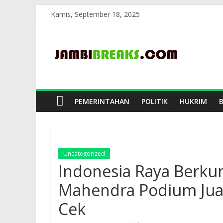
Skip
Kamis, September 18, 2025
to
JambiBreaks
content
PEMERINTAHAN
POLITIK
HUKRIM
Uncategorized
Indonesia Raya Berku
Mahendra Podium Jua
Cek