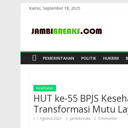
Skip
Kamis, September 18, 2025
to
JambiBreaks
content
PEMERINTAHAN
POLITIK
HUKRIM
Kesehatan
HUT ke-55 BPJS Kese
Transformasi Mutu L
1 Agustus 2023
Jambibreaks
0 Komentar