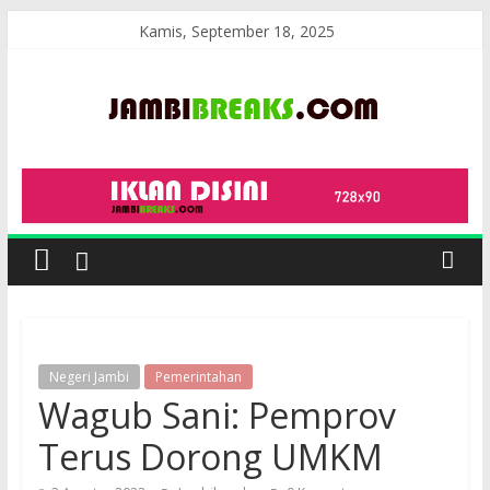
Skip
Kamis, September 18, 2025
to
content
JambiBreaks
Negeri Jambi
Pemerintahan
Wagub Sani: Pemprov
Terus Dorong UMKM