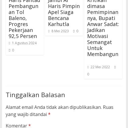
Haris Pantau
Jambi Al
Kritikan
Pembangun
Haris Pimpin
dimasa
an Tol
Apel Siaga
Pemimpinan
Baleno,
Bencana
nya, Bupati
Progres
Karhutla
Anwar Sadat:
Pekerjaan
Jadikan
8 Mei 2023
0
92,5 Persen
Motivasi
Semangat
1 Agustus 2024
Untuk
0
Membangun
22 Mei 2022
0
Tinggalkan Balasan
Alamat email Anda tidak akan dipublikasikan.
Ruas
yang wajib ditandai
*
Komentar
*