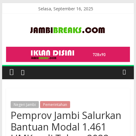
Skip
Selasa, September 16, 2025
to
content
JambiBreaks
Negeri Jambi
Pemerintahan
Pemprov Jambi Salurkan
Bantuan Modal 1.461