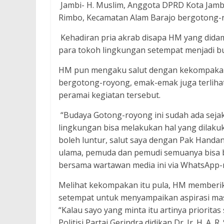
Jambi- H. Muslim, Anggota DPRD Kota Jambi
Rimbo, Kecamatan Alam Barajo bergotong-
Kehadiran pria akrab disapa HM yang didamp
para tokoh lingkungan setempat menjadi b
HM pun mengaku salut dengan kekompakan 
bergotong-royong, emak-emak juga terlih
peramai kegiatan tersebut.
“Budaya Gotong-royong ini sudah ada sejak
lingkungan bisa melakukan hal yang dilaku
boleh luntur, salut saya dengan Pak Handan
ulama, pemuda dan pemudi semuanya bisa b
bersama wartawan media ini via WhatsApp-
Melihat kekompakan itu pula, HM memberi
setempat untuk menyampaikan aspirasi masy
“Kalau sayo yang minta itu artinya prioritas
Politisi Partai Gerindra didikan Dr. Ir. H. 