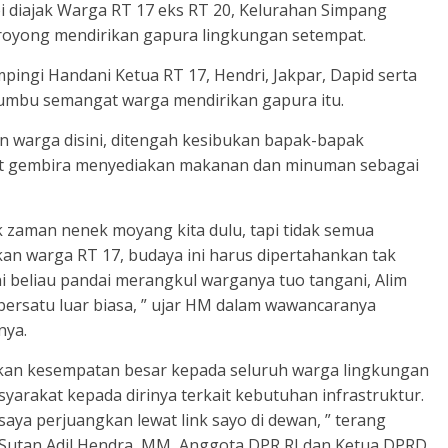
 diajak Warga RT 17 eks RT 20, Kelurahan Simpang
royong mendirikan gapura lingkungan setempat.
ingi Handani Ketua RT 17, Hendri, Jakpar, Dapid serta
umbu semangat warga mendirikan gapura itu.
warga disini, ditengah kesibukan bapak-bapak
at gembira menyediakan makanan dan minuman sebagai
 zaman nenek moyang kita dulu, tapi tidak semua
kan warga RT 17, budaya ini harus dipertahankan tak
i beliau pandai merangkul warganya tuo tangani, Alim
ersatu luar biasa, ” ujar HM dalam wawancaranya
nya.
kan kesempatan besar kepada seluruh warga lingkungan
arakat kepada dirinya terkait kebutuhan infrastruktur.
 saya perjuangkan lewat link sayo di dewan, ” terang
A. R. Sutan Adil Hendra, MM, Anggota DPR RI dan Ketua DPRD