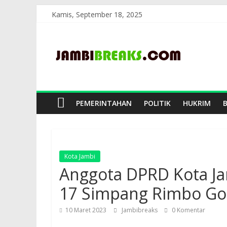
Skip
Kamis, September 18, 2025
to
JambiBreaks
content
PEMERINTAHAN
POLITIK
HUKRIM
Kota Jambi
Anggota DPRD Kota J
17 Simpang Rimbo Go
10 Maret 2023
Jambibreaks
0 Komentar