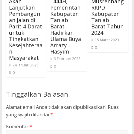
Akan
1444H,
Musrenbang
Lanjutkan
Pemerintah
RKPD
Pembangun
Kabupaten
Kabupaten
an Jalan di
Tanjab
Tanjab
Parit 4 Darat
Barat
Barat Tahun
untuk
Hadirkan
2024
Tingkatkan
Ulama Buya
15 Maret 2023
Kesejahteraa
Arrazy
0
n
Hasyim
Masyarakat
9 Februari 2023
24 Januari 2025
0
0
Tinggalkan Balasan
Alamat email Anda tidak akan dipublikasikan.
Ruas
yang wajib ditandai
*
Komentar
*