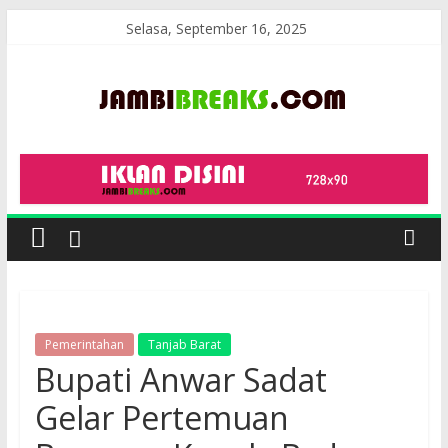
Skip
Selasa, September 16, 2025
to
content
JambiBreaks
Pemerintahan
Tanjab Barat
Bupati Anwar Sadat
Gelar Pertemuan