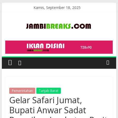
Skip
Kamis, September 18, 2025
to
content
JambiBreaks
Pemerintahan
Tanjab Barat
Gelar Safari Jumat,
Bupati Anwar Sadat