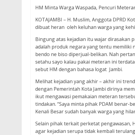
HM Minta Warga Waspada, Pencuri Meteran
KOTAJAMBI – H. Muslim, Anggota DPRD Kota J
dibuat heran oleh keluhan warga yang keh
Bingung atas kejadian itu wajar dirasakan p
adalah produk negara yang tentu memiliki no
bendo ne biso diperjual-belikan. Nah per
setahu sayo kalau pakai meteran ini terdata
sebut HM dengan bahasa logat Jambi.
Melihat kejadian yang akhir – akhir ini tre
dengan Pemerintah Kota Jambi dirinya memi
ikut mengawasi pemakaian meteran tersebu
tindakan. “Saya minta pihak PDAM benar-b
Kenali Besar sudah banyak warga yang hilan
Selain pihak terkait perketat pengawasan
agar kejadian serupa tidak kembali terula