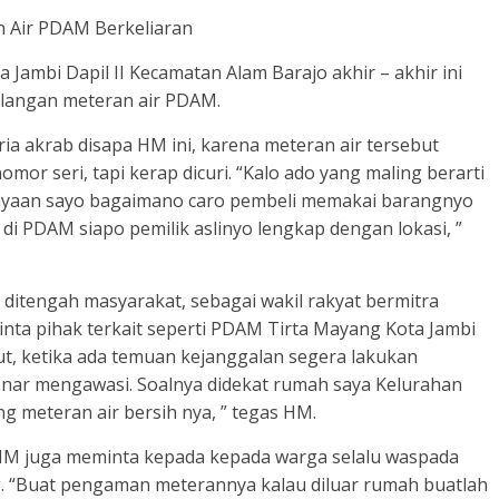
 Air PDAM Berkeliaran
ambi Dapil II Kecamatan Alam Barajo akhir – akhir ini
ilangan meteran air PDAM.
ria akrab disapa HM ini, karena meteran air tersebut
mor seri, tapi kerap dicuri. “Kalo ado yang maling berarti
tanyaan sayo bagaimano caro pembeli memakai barangnyo
 di PDAM siapo pemilik aslinyo lengkap dengan lokasi, ”
nd ditengah masyarakat, sebagai wakil rakyat bermitra
nta pihak terkait seperti PDAM Tirta Mayang Kota Jambi
t, ketika ada temuan kejanggalan segera lakukan
enar mengawasi. Soalnya didekat rumah saya Kelurahan
g meteran air bersih nya, ” tegas HM.
, HM juga meminta kepada kepada warga selalu waspada
ng. “Buat pengaman meterannya kalau diluar rumah buatlah