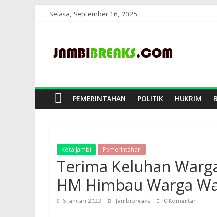
Skip
Selasa, September 16, 2025
to
JambiBreaks
content
PEMERINTAHAN
POLITIK
HUKRIM
Kota Jambi
Pemerintahan
Terima Keluhan Warga
HM Himbau Warga W
6 Januari 2023
Jambibreaks
0 Komentar