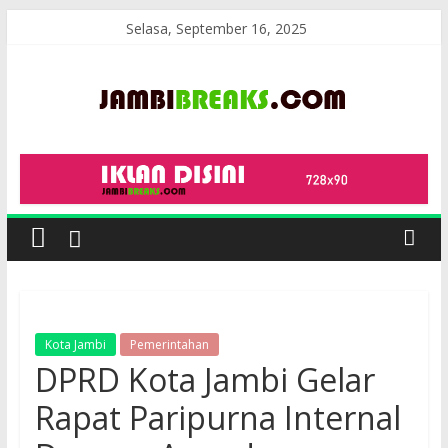
Skip
Selasa, September 16, 2025
to
content
JambiBreaks
Kota Jambi
Pemerintahan
DPRD Kota Jambi Gelar
Rapat Paripurna Internal