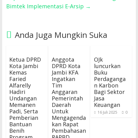
Bimtek Implementasi E-Arsip
→
Anda Juga Mungkin Suka
Ketua DPRD
Anggota
OJk
Kota Jambi
DPRD Kota
luncurkan
Kemas
Jambi KFA
Buku
Faried
Ingatkan
Perdaganga
Alfarelly
Tim
n Karbon
Hadiri
Anggaran
Bagi Sektor
Undangan
Pemerintah
Jasa
Memanen
Daerah
Keuangan
Padi, Serta
Untuk
16 Juli 2025
0
Pemberian
Mengagenda
Bantuan
kan Rapat
Benih
Pembahasan
Program
RAPBD