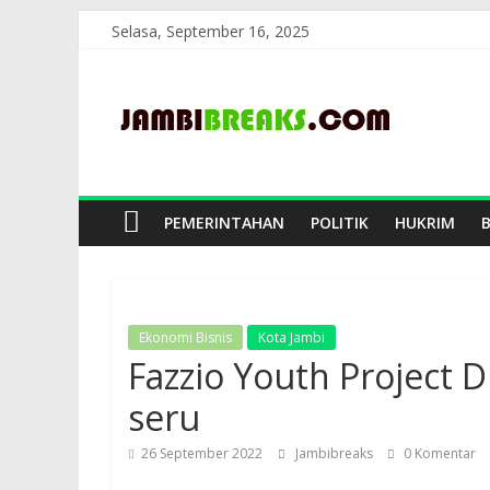
Skip
Selasa, September 16, 2025
to
JambiBreaks
content
PEMERINTAHAN
POLITIK
HUKRIM
Ekonomi Bisnis
Kota Jambi
Fazzio Youth Project 
seru
26 September 2022
Jambibreaks
0 Komentar