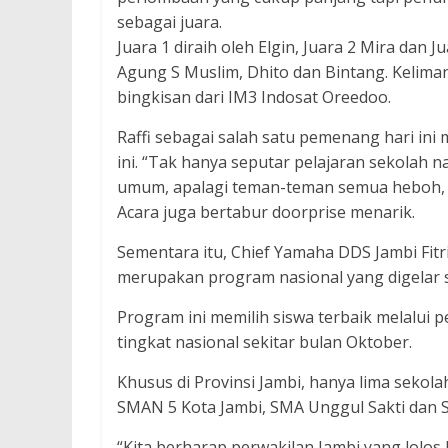
sebagai juara.
Juara 1 diraih oleh Elgin, Juara 2 Mira dan J
Agung S Muslim, Dhito dan Bintang. Kelima
bingkisan dari IM3 Indosat Oreedoo.
Raffi sebagai salah satu pemenang hari i
ini. “Tak hanya seputar pelajaran sekolah
umum, apalagi teman-teman semua heboh, ini
Acara juga bertabur doorprise menarik.
Sementara itu, Chief Yamaha DDS Jambi Fit
merupakan program nasional yang digelar ser
Program ini memilih siswa terbaik melalui 
tingkat nasional sekitar bulan Oktober.
Khusus di Provinsi Jambi, hanya lima sekola
SMAN 5 Kota Jambi, SMA Unggul Sakti dan 
“Kita berharap perwakilan Jambi yang lolos