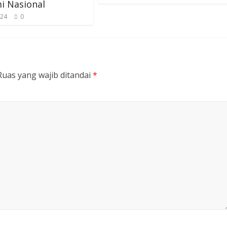
i Nasional
024
0
Ruas yang wajib ditandai
*