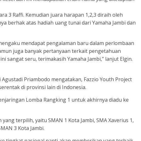
uara 3 Raffi. Kemudian juara harapan 1,2,3 diraih oleh
nya berhak atas hadiah uang tunai dari Yamaha Jambi dan
ni mengaku mendapat pengalaman baru dalam perlombaan
 namun juga banyak pertanyaan terkait pengetahuan
 sangat seru, terimakasih Yamaha Jambi,” lanjut Elgin.
ri Agustadi Priambodo mengatakan, Fazzio Youth Project
entak di provinsi lain di Indonesia.
penjaringan Lomba Rangking 1 untuk akhirnya diadu ke
h yang terpilih, yaitu SMAN 1 Kota Jambi, SMA Xaverius 1,
SMAN 3 Kota Jambi.
 ke tingkat nasional nanti akan memberikan yang terbaik