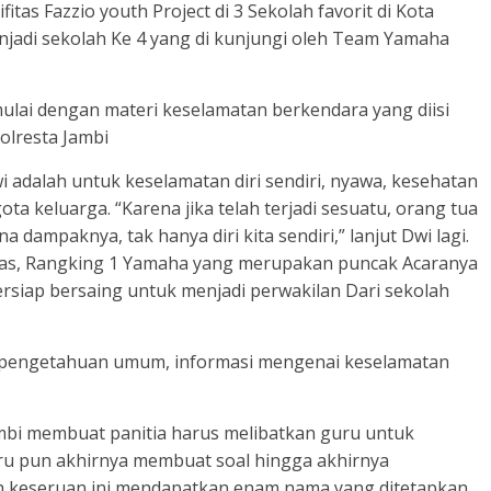
tas Fazzio youth Project di 3 Sekolah favorit di Kota
menjadi sekolah Ke 4 yang di kunjungi oleh Team Yamaha
mulai dengan materi keselamatan berkendara yang diisi
olresta Jambi
wi adalah untuk keselamatan diri sendiri, nyawa, kesehatan
ta keluarga. “Karena jika telah terjadi sesuatu, orang tua
dampaknya, tak hanya diri kita sendiri,” lanjut Dwi lagi.
intas, Rangking 1 Yamaha yang merupakan puncak Acaranya
rsiap bersaing untuk menjadi perwakilan Dari sekolah
r pengetahuan umum, informasi mengenai keselamatan
mbi membuat panitia harus melibatkan guru untuk
u pun akhirnya membuat soal hingga akhirnya
h keseruan ini mendapatkan enam nama yang ditetapkan