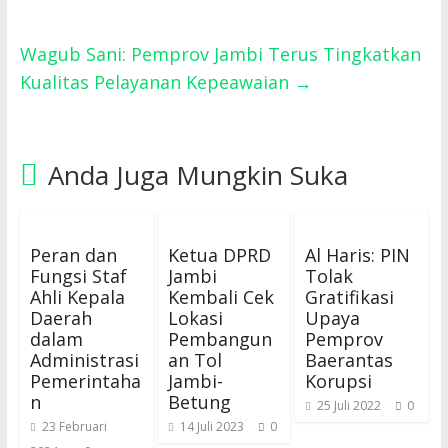
Wagub Sani: Pemprov Jambi Terus Tingkatkan
Kualitas Pelayanan Kepeawaian
→
Anda Juga Mungkin Suka
Peran dan
Ketua DPRD
Al Haris: PIN
Fungsi Staf
Jambi
Tolak
Ahli Kepala
Kembali Cek
Gratifikasi
Daerah
Lokasi
Upaya
dalam
Pembangun
Pemprov
Administrasi
an Tol
Baerantas
Pemerintaha
Jambi-
Korupsi
n
Betung
25 Juli 2022
0
23 Februari
14 Juli 2023
0