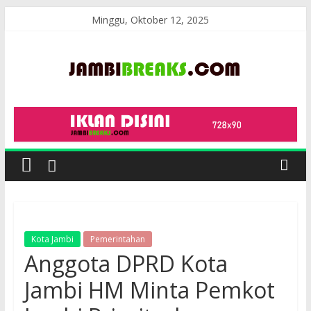
Skip
Minggu, Oktober 12, 2025
to
content
JambiBreaks
Kota Jambi
Pemerintahan
Anggota DPRD Kota
Jambi HM Minta Pemkot