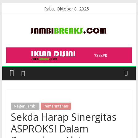
Skip
Rabu, Oktober 8, 2025
to
content
JambiBreaks
Negeri Jambi
Pemerintahan
Sekda Harap Sinergitas
ASPROKSI Dalam