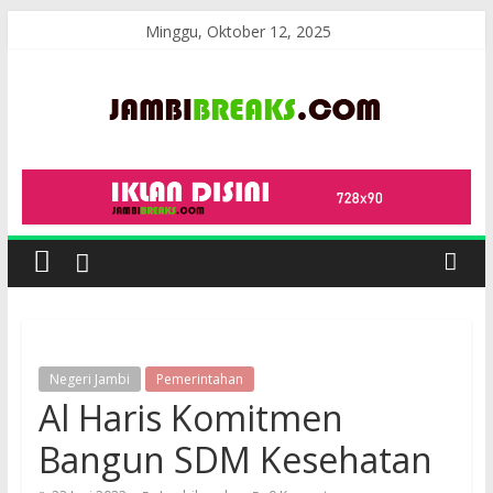
Skip
Minggu, Oktober 12, 2025
to
content
JambiBreaks
Negeri Jambi
Pemerintahan
Al Haris Komitmen
Bangun SDM Kesehatan