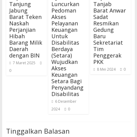
Tanjung
Luncurkan
Tanjab
Jabung
Pedoman
Barat Anwar
Barat Teken
Akses
Sadat
Naskah
Pelayanan
Resmikan
Perjanjian
Keuangan
Gedung
Hibah
Untuk
Baru
Barang Milik
Disabilitas
Sekretariat
Daerah
Berdaya
Tim
dengan BIN
(Setara)
Penggerak
Wujudkan
PKK
7 Maret 2025
Akses
8 Mei 2024
0
0
Keuangan
Setara Bagi
Penyandang
Disabilitas
6 Desember
2024
0
Tinggalkan Balasan