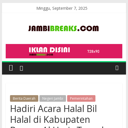
Skip
Minggu, September 7, 2025
to
content
JambiBreaks
Berita Daerah
Negeri Jambi
Pemerintahan
Hadiri Acara Halal Bil
Halal di Kabupaten