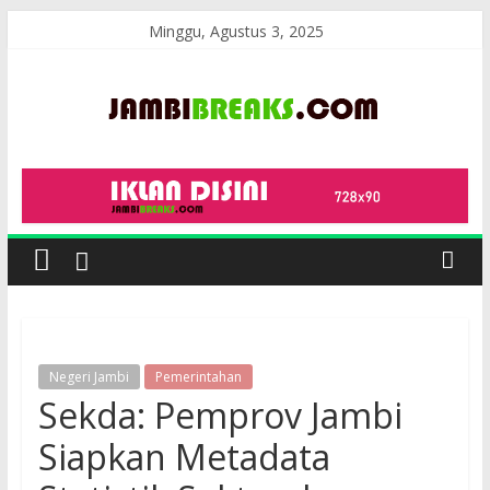
Skip
Minggu, Agustus 3, 2025
to
content
JambiBreaks
Negeri Jambi
Pemerintahan
Sekda: Pemprov Jambi
Siapkan Metadata