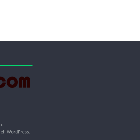
a.
oleh
WordPress
.