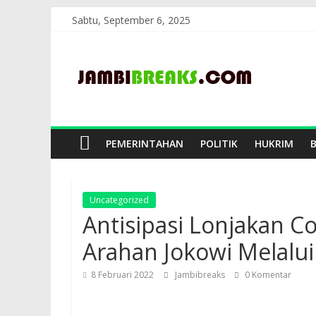
Skip
Sabtu, September 6, 2025
to
JambiBreaks
content
PEMERINTAHAN
POLITIK
HUKRIM
Uncategorized
Antisipasi Lonjakan Co
Arahan Jokowi Melalu
8 Februari 2022
Jambibreaks
0 Komentar