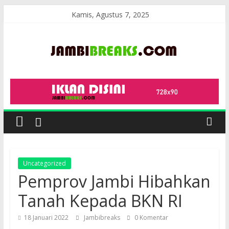
Skip
Kamis, Agustus 7, 2025
to
content
JambiBreaks
Uncategorized
Pemprov Jambi Hibahkan
Tanah Kepada BKN RI
18 Januari 2022
Jambibreaks
0 Komentar