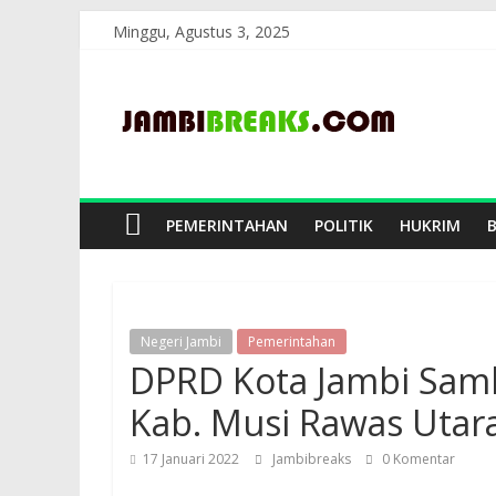
Skip
Minggu, Agustus 3, 2025
to
JambiBreaks
content
PEMERINTAHAN
POLITIK
HUKRIM
Negeri Jambi
Pemerintahan
DPRD Kota Jambi Sam
Kab. Musi Rawas Utar
17 Januari 2022
Jambibreaks
0 Komentar