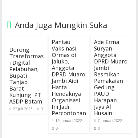
Anda Juga Mungkin Suka
Pantau
Ade Erma
Vaksinasi
Suryani
Dorong
Ormas di
Anggota
Transformas
Jaluko,
DPRD Muaro
i Digital
Anggota
Jambi
Pelabuhan,
DPRD Muaro
Resmikan
Bupati
Jambi Aidi
Pemakaian
Tanjab
Hatta :
Gedung
Barat
Hendaknya
PAUD
Kunjungi PT
Organisasi
Harapan
ASDP Batam
Ini Jadi
Jaya Al
22 Juli 2025
0
Percontohan
Husaini
15 Januari 2022
7 Januari 2022
0
0