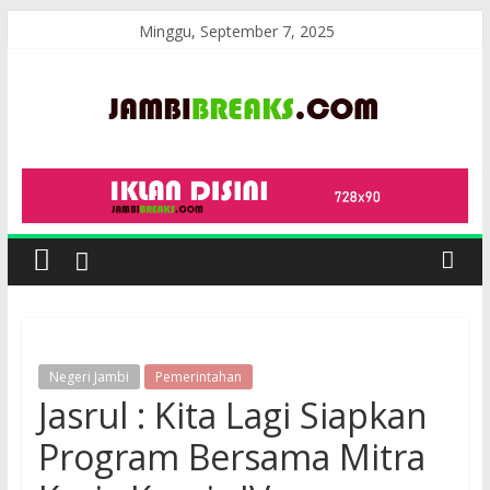
Skip
Minggu, September 7, 2025
to
content
JambiBreaks
Negeri Jambi
Pemerintahan
Jasrul : Kita Lagi Siapkan
Program Bersama Mitra