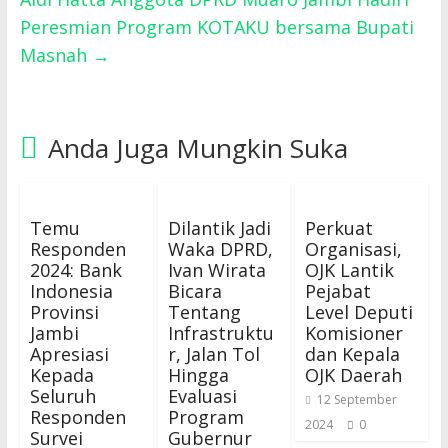
Peresmian Program KOTAKU bersama Bupati
Masnah
→
Anda Juga Mungkin Suka
Temu
Dilantik Jadi
Perkuat
Responden
Waka DPRD,
Organisasi,
2024: Bank
Ivan Wirata
OJK Lantik
Indonesia
Bicara
Pejabat
Provinsi
Tentang
Level Deputi
Jambi
Infrastruktu
Komisioner
Apresiasi
r, Jalan Tol
dan Kepala
Kepada
Hingga
OJK Daerah
Seluruh
Evaluasi
12 September
Responden
Program
2024
0
Survei
Gubernur