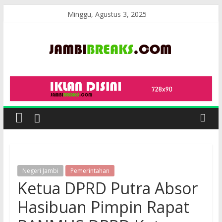
Skip
Minggu, Agustus 3, 2025
to
content
JambiBreaks
Negeri Jambi
Pemerintahan
Ketua DPRD Putra Absor
Hasibuan Pimpin Rapat