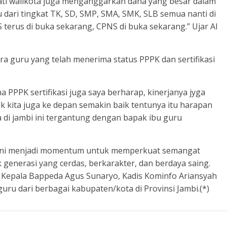
ati walikota juga menganggarkan dana yang besar dalam
dari tingkat TK, SD, SMP, SMA, SMK, SLB semua nanti di
terus di buka sekarang, CPNS di buka sekarang.” Ujar Al
ara guru yang telah menerima status PPPK dan sertifikasi
 PPPK sertifikasi juga saya berharap, kinerjanya jyga
ak kita juga ke depan semakin baik tentunya itu harapan
di jambi ini tergantung dengan bapak ibu guru
 ini menjadi momentum untuk memperkuat semangat
 generasi yang cerdas, berkarakter, dan berdaya saing.
h Kepala Bappeda Agus Sunaryo, Kadis Kominfo Ariansyah
uru dari berbagai kabupaten/kota di Provinsi Jambi.(*)