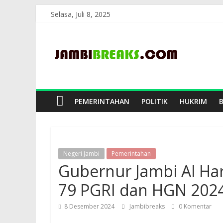
Skip
Selasa, Juli 8, 2025
to
JambiBreaks
content
PEMERINTAHAN
POLITIK
HUKRIM
Negeri Jambi
Pemerintahan
Gubernur Jambi Al Har
79 PGRI dan HGN 202
8 Desember 2024
Jambibreaks
0 Komentar