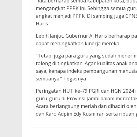
“Kita berharap semua kabupaten kota, bup
mengangkat PPPK ini. Sehingga semua guru 
angkat menjadi PPPK. Di samping juga CPNS 
Haris
Lebih lanjut, Gubernur Al Haris berharap p
dapat meningkatkan kinerja mereka.
“Tetapi juga para guru yang sudah menerima
tolong di tingkatkan. Agar kualitas anak an
saya, kenapa indeks pembangunan manusia 
semuanya.” Tegasnya
Peringatan HUT ke-79 PGRI dan HGN 2024
guru-guru di Provinsi Jambi dalam mencetak
Acara berlangsung meriah dan dihadiri ole
dan Karo Adpim Edy Kusmiran serta ribuan g