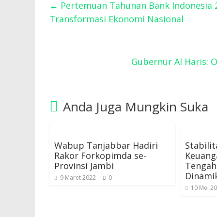
←
Pertemuan Tahunan Bank Indonesia 20
Transformasi Ekonomi Nasional
Gubernur Al Haris: 
Anda Juga Mungkin Suka
Wabup Tanjabbar Hadiri
Stabili
Rakor Forkopimda se-
Keuanga
Provinsi Jambi
Tengah
Dinami
9 Maret 2022
0
10 Mei 2