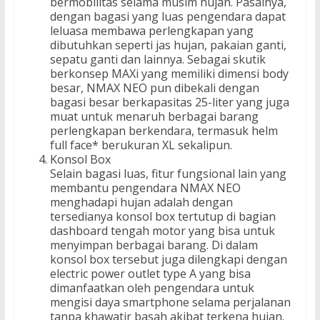
bermobilitas selama musim hujan. Pasalnya,
dengan bagasi yang luas pengendara dapat
leluasa membawa perlengkapan yang
dibutuhkan seperti jas hujan, pakaian ganti,
sepatu ganti dan lainnya. Sebagai skutik
berkonsep MAXi yang memiliki dimensi body
besar, NMAX NEO pun dibekali dengan
bagasi besar berkapasitas 25-liter yang juga
muat untuk menaruh berbagai barang
perlengkapan berkendara, termasuk helm
full face* berukuran XL sekalipun.
Konsol Box
Selain bagasi luas, fitur fungsional lain yang
membantu pengendara NMAX NEO
menghadapi hujan adalah dengan
tersedianya konsol box tertutup di bagian
dashboard tengah motor yang bisa untuk
menyimpan berbagai barang. Di dalam
konsol box tersebut juga dilengkapi dengan
electric power outlet type A yang bisa
dimanfaatkan oleh pengendara untuk
mengisi daya smartphone selama perjalanan
tanpa khawatir basah akibat terkena hujan.