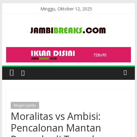
Skip
Minggu, Oktober 12, 2025
to
content
JambiBreaks
Negeri Jambi
Moralitas vs Ambisi:
Pencalonan Mantan